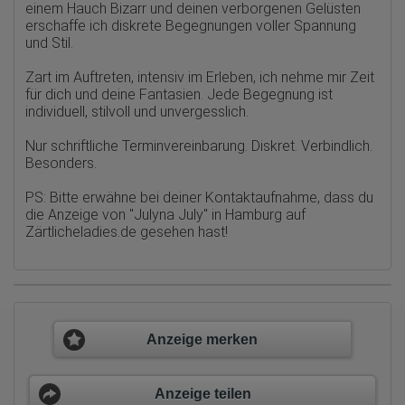
Portals oder hat er sie komplett verlassen?
einem Hauch Bizarr und deinen verborgenen Gelüsten
Wie lange blieb der Besucher?
erschaffe ich diskrete Begegnungen voller Spannung
und Stil.
Ort der Verarbeitung:
Europäische Union & USA
Zart im Auftreten, intensiv im Erleben, ich nehme mir Zeit
Hotjar
für dich und deine Fantasien. Jede Begegnung ist
individuell, stilvoll und unvergesslich.
Wir nutzen Hotjar als Webanalysedient. Es wird verwendet, um
Daten über das Benutzerverhalten zu sammeln. Hotjar kann
Nur schriftliche Terminvereinbarung. Diskret. Verbindlich.
auch im Rahmen von Umfragen und Feedbackfunktionen, die
Besonders.
auf unserer Website eingebunden sind, von Ihnen bereitgestellte
Informationen verarbeiten.
PS: Bitte erwähne bei deiner Kontaktaufnahme, dass du
Herausgeber:
die Anzeige von
"Julyna July" in Hamburg auf
Hotjar Limited, Malta
Zärtlicheladies.de
gesehen hast!
Erhobene Daten:
Datum und Uhrzeit des Besuchs
Gerätetyp
Geografischer Standort
IP-Adresse
Mausbewegungen
Anzeige merken
Besuchte Seiten
Referrer URL
Bildschirmauflösung
Eindeutige Gerätekennung
Anzeige teilen
Sprachinformationen