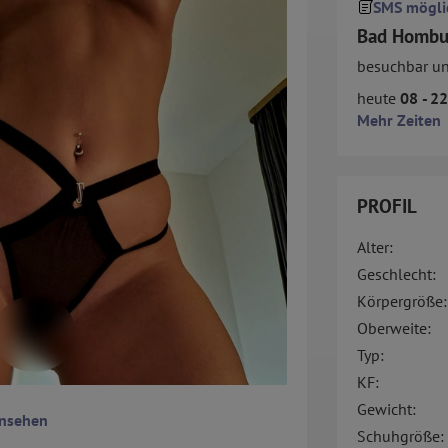
SMS mögli
Bad Hombur
besuchbar u
heute
08 - 22
Mehr Zeiten
PROFIL
Alter:
Geschlecht:
Körpergröße:
Oberweite:
Typ:
KF:
Gewicht:
ansehen
Schuhgröße: