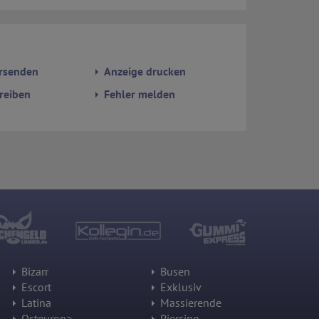
rsenden
Anzeige drucken
reiben
Fehler melden
Bizarr
Busen
Escort
Exklusiv
Latina
Massierende
Osteuropa
Piercing