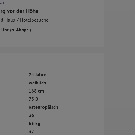
ch
g vor der Höhe
nd Haus-/ Hotelbesuche
 Uhr (n. Abspr.)
24 Jahre
weiblich
168 cm
75 B
osteuropäisch
36
55 kg
37