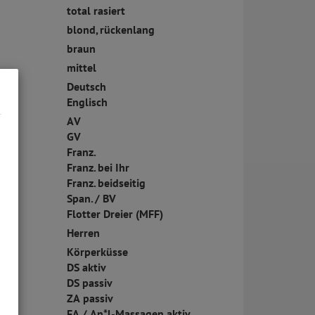
total rasiert
blond, rückenlang
braun
mittel
Deutsch
Englisch
AV
GV
Franz.
Franz. bei Ihr
Franz. beidseitig
Span. / BV
Flotter Dreier (MFF)
Herren
Körperküsse
DS aktiv
DS passiv
ZA passiv
FA / An*l-Massagen aktiv