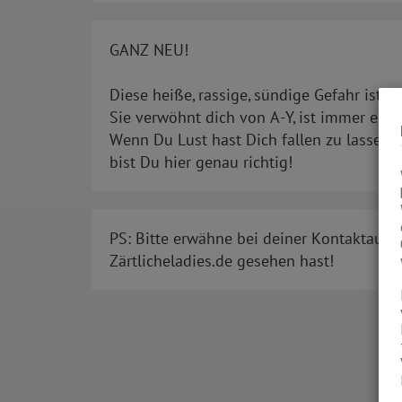
GANZ NEU!
Diese heiße, rassige, sündige Gefahr ist im
Sie verwöhnt dich von A-Y, ist immer einf
Wenn Du Lust hast Dich fallen zu lassen u
bist Du hier genau richtig!
PS: Bitte erwähne bei deiner Kontaktaufn
Zärtlicheladies.de gesehen hast!