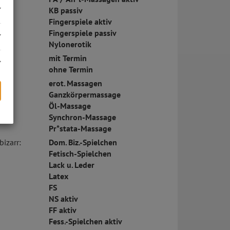
KB passiv
Fingerspiele aktiv
Fingerspiele passiv
Nylonerotik
mit Termin
ohne Termin
erot. Massagen
Ganzkörpermassage
Öl-Massage
Synchron-Massage
s
Pr*stata-Massage
bizarr:
Dom. Biz.-Spielchen
Fetisch-Spielchen
Lack u. Leder
Latex
FS
NS aktiv
FF aktiv
Fess.-Spielchen aktiv