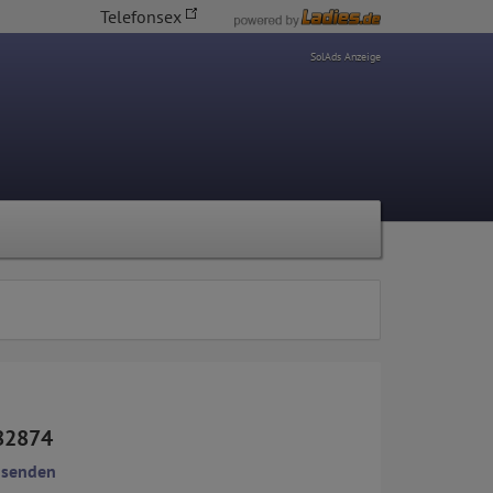
Telefonsex
SolAds Anzeige
82874
 senden