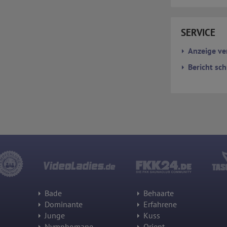
Informationen wird Google gegebenenfalls auch an Dritte übertragen,
sofern dies gesetzlich vorgeschrieben wird oder, soweit Dritte diese
Daten im Auftrag von Google verarbeiten. Die IP-Adresse der Nutzer
wird von Google innerhalb von Mitgliedstaaten der Europäischen Union
SERVICE
oder in anderen Vertragsstaaten des Abkommens über den
Europäischen Wirtschaftsraum gekürzt, dies bedeutet, dass alle
Anzeige ve
Daten anonym erhoben werden. Nur in Ausnahmefällen wird die volle
IP-Adresse an einen Server von Google in den USA übertragen und dort
Bericht sch
gekürzt. Die von dem Browser des Nutzers übermittelte IP-Adresse
wird nicht mit anderen Daten von Google zusammengeführt.
Erhobene Informationen zum Besucherverhalten sind folgende:
Herkunft (Land und Stadt)
Sprache
Betriebssystem
Gerät (PC, Tablet-PC oder Smartphone)
Browser und alle verwendeten Add-ons
Auflösung des Computers
Besucherquelle (Facebook, Suchmaschine oder verweisende
Webseite)
Welche Dateien wurden heruntergeladen?
Welche Videos angeschaut?
Wurden Werbebanner angeklickt?
Wohin ging der Besucher? Klickte er auf weitere Seiten des Portals
Bade
Behaarte
oder hat er sie komplett verlassen?
Dominante
Erfahrene
Wie lange blieb der Besucher?
Junge
Kuss
Ort der Verarbeitung:
Nymphomane
Orient