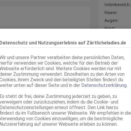
Intimbereich:
Haare:
Augen:
Haut:
mer bereit für geile Spiele!
Sprachen:
allsreich, gut gelaunt und erotisch…
Datenschutz und Nutzungserlebnis auf Zärtlicheladies.de
nd ein tolles Date zu erleben,
Verkehr:
Wir und unsere Partner verarbeiten deine persönlichen Daten,
hierfür verwenden wir Cookies, welche für den Betrieb der
Webseite erforderlich sind. Weitere Cookies werden nur mit
deiner Zustimmung verwendet. Einzelheiten zu den Arten von
ahme, dass du die Anzeige auf
Cookies, ihrem Zweck und den beteiligten Stellen findest du
weiter unten auf dieser Seite und in der
Datenschutzerklärung
.
Es steht dir frei, deine Zustimmung jederzeit zu geben, zu
Service für:
verweigern oder zurückzuziehen, indem du die Cookie- und
Service:
Datenschutzeinstellungen erneut öffnest. Den Link hierzu
findest du im Fußbereich unserer Webseite. Wir empfehlen in die
Verwendung von Cookies einzuwilligen, um die bestmögliche
Nutzererfahrung auf unserer Webseite erleben zu können.