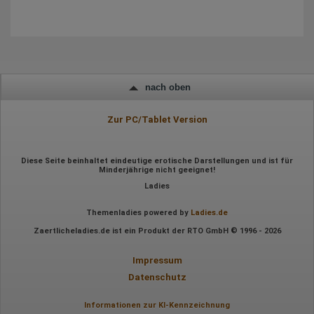
Wir nutzen Hotjar als Webanalysedient. Es wird verwendet, um
Daten über das Benutzerverhalten zu sammeln. Hotjar kann
auch im Rahmen von Umfragen und Feedbackfunktionen, die
auf unserer Website eingebunden sind, von Ihnen bereitgestellte
Informationen verarbeiten.
Herausgeber:
Hotjar Limited, Malta
nach oben
Erhobene Daten:
Datum und Uhrzeit des Besuchs
Zur PC/Tablet Version
Gerätetyp
Geografischer Standort
IP-Adresse
Diese Seite beinhaltet eindeutige erotische Darstellungen und ist für
Mausbewegungen
Minderjährige nicht geeignet!
Besuchte Seiten
Referrer URL
Ladies
Bildschirmauflösung
Eindeutige Gerätekennung
Themenladies powered by
Ladies.de
Sprachinformationen
Gerätebestriebssystem
Zaertlicheladies.de ist ein Produkt der RTO GmbH © 1996 - 2026
Browser-Typ
Klicks
Impressum
Domain-Name
Eindeutige Benutzerkennung
Datenschutz
Antworten auf Umfragen
Informationen zur KI-Kennzeichnung
Ort der Verarbeitung: