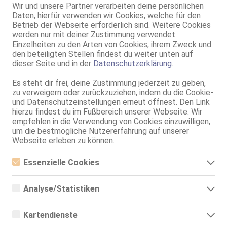
Wir und unsere Partner verarbeiten deine persönlichen
Geschlecht:
weiblich
Daten, hierfür verwenden wir Cookies, welche für den
Körpergröße:
157 cm
Betrieb der Webseite erforderlich sind. Weitere Cookies
Oberweite:
75 B
werden nur mit deiner Zustimmung verwendet.
Typ:
asiatisch
Einzelheiten zu den Arten von Cookies, ihrem Zweck und
den beteiligten Stellen findest du weiter unten auf
KF:
32/34
dieser Seite und in der
Datenschutzerklärung
.
Gewicht:
45 kg
Schuhgröße:
35
Es steht dir frei, deine Zustimmung jederzeit zu geben,
zu verweigern oder zurückzuziehen, indem du die Cookie-
Intimbereich:
total rasiert
und Datenschutzeinstellungen erneut öffnest. Den Link
Haare:
schwarz, rückenlang
hierzu findest du im Fußbereich unserer Webseite. Wir
Augen:
braun
empfehlen in die Verwendung von Cookies einzuwilligen,
Haut:
hell
um die bestmögliche Nutzererfahrung auf unserer
Webseite erleben zu können.
Körperschmuck:
kein Körperschmuck
Sprachen:
Deutsch
Essenzielle Cookies
Englisch
Sonstiges:
Nichtraucher
Essenzielle Cookies sind alle notwendigen Cookies, die für den
Betrieb der Webseite notwendig sind, indem Grundfunktionen
Verkehr:
GV
Analyse/Statistiken
ermöglicht werden. Die Webseite kann ohne diese Cookies nicht
Franz.
richtig funktionieren.
Analyse- bzw. Statistikcookies sind Cookies, die der Analyse der
Franz. bei Ihr
Webseiten-Nutzung und der Erstellung von anonymisierten
Kartendienste
Franz. beidseitig
Zugriffsstatistiken dienen. Sie helfen den Webseiten-Besitzern zu
GF6
verstehen, wie Besucher mit Webseiten interagieren, indem