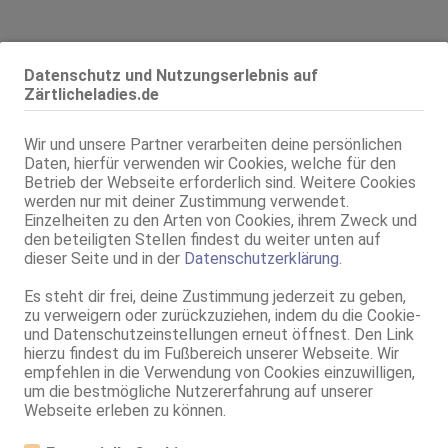
Datenschutz und Nutzungserlebnis auf
Alter:
28 Jahre
Zärtlicheladies.de
Geschlecht:
weiblich
Körpergröße:
167 cm
Wir und unsere Partner verarbeiten deine persönlichen
Oberweite:
80 E(DD), fest
Daten, hierfür verwenden wir Cookies, welche für den
Typ:
osteuropäisch
Betrieb der Webseite erforderlich sind. Weitere Cookies
werden nur mit deiner Zustimmung verwendet.
KF:
36
Einzelheiten zu den Arten von Cookies, ihrem Zweck und
Intimbereich:
total rasiert
den beteiligten Stellen findest du weiter unten auf
Haare:
dunkelblond, rückenlang, glatt
dieser Seite und in der
Datenschutzerklärung
.
Augen:
braun
Es steht dir frei, deine Zustimmung jederzeit zu geben,
Haut:
mittel
zu verweigern oder zurückzuziehen, indem du die Cookie-
Sprachen:
Deutsch
und Datenschutzeinstellungen erneut öffnest. Den Link
Englisch
hierzu findest du im Fußbereich unserer Webseite. Wir
Russisch
empfehlen in die Verwendung von Cookies einzuwilligen,
Verkehr:
GV
um die bestmögliche Nutzererfahrung auf unserer
Franz.
Webseite erleben zu können.
Franz. bei Ihr
Franz. beidseitig