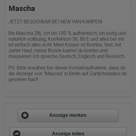
verarbeiteten Daten pseudonyme Nutzungsprofile der Nutzer
Mascha
erstellt werden. Diese Informationen wird Google gegebenenfalls
auch an Dritte übertragen, sofern dies gesetzlich
vorgeschrieben wird oder, soweit Dritte diese Daten im Auftrag
JETZT BESUCHBAR BEI NEW VAN KAMPEN!
von Google verarbeiten. Die IP-Adresse der Nutzer wird von
Google innerhalb von Mitgliedstaaten der Europäischen Union
oder in anderen Vertragsstaaten des Abkommens über den
Bin Mascha 28j., ich bin 100 % authentisch, bin lustig und
Europäischen Wirtschaftsraum gekürzt, dies bedeutet, dass alle
natürlich vollbusig, Konfektion 36, 80 E und alles bei mir
Daten anonym erhoben werden. Nur in Ausnahmefällen wird die
ist einfach alles echt. Mein Körper ist Bombe, fest, mit
volle IP-Adresse an einen Server von Google in den USA
zarter Haut, meine Brüste kannst du kneten und
übertragen und dort gekürzt. Die von dem Browser des Nutzers
massieren! Ich spreche Deutsch, Englisch und Russisch.
übermittelte IP-Adresse wird nicht mit anderen Daten von Google
zusammengeführt.
PS: Bitte erwähne bei deiner Kontaktaufnahme, dass du
Erhobene Informationen zum Besucherverhalten sind folgende:
die Anzeige von
"Mascha" in Berlin auf Zärtlicheladies.de
gesehen hast!
Herkunft (Land und Stadt)
Sprache
Betriebssystem
Gerät (PC, Tablet-PC oder Smartphone)
Browser und alle verwendeten Add-ons
Auflösung des Computers
Besucherquelle (Facebook, Suchmaschine oder
verweisende Webseite)
Anzeige merken
Welche Dateien wurden heruntergeladen?
Welche Videos angeschaut?
Wurden Werbebanner angeklickt?
Anzeige teilen
Wohin ging der Besucher? Klickte er auf weitere Seiten des