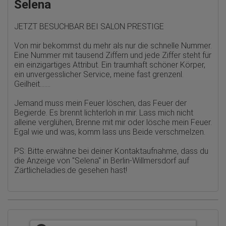
Die erzeugten Informationen über die Benutzung unserer
Selena
Webseiten sowie die von dem Browser übermittelte IP-Adresse
werden übertragen und gespeichert. Dabei können aus den
verarbeiteten Daten pseudonyme Nutzungsprofile der Nutzer
JETZT BESUCHBAR BEI SALON PRESTIGE
erstellt werden. Diese Informationen wird Google gegebenenfalls
auch an Dritte übertragen, sofern dies gesetzlich
Von mir bekommst du mehr als nur die schnelle Nummer.
vorgeschrieben wird oder, soweit Dritte diese Daten im Auftrag
Eine Nummer mit tausend Ziffern und jede Ziffer steht für
von Google verarbeiten. Die IP-Adresse der Nutzer wird von
ein einzigartiges Attribut. Ein traumhaft schöner Körper,
Google innerhalb von Mitgliedstaaten der Europäischen Union
oder in anderen Vertragsstaaten des Abkommens über den
ein unvergesslicher Service, meine fast grenzenl.
Europäischen Wirtschaftsraum gekürzt, dies bedeutet, dass alle
Geilheit.......
Daten anonym erhoben werden. Nur in Ausnahmefällen wird die
volle IP-Adresse an einen Server von Google in den USA
Jemand muss mein Feuer löschen, das Feuer der
übertragen und dort gekürzt. Die von dem Browser des Nutzers
Begierde. Es brennt lichterloh in mir. Lass mich nicht
übermittelte IP-Adresse wird nicht mit anderen Daten von Google
alleine verglühen, Brenne mit mir oder lösche mein Feuer.
zusammengeführt.
Egal wie und was, komm lass uns Beide verschmelzen.
Erhobene Informationen zum Besucherverhalten sind folgende:
PS: Bitte erwähne bei deiner Kontaktaufnahme, dass du
Herkunft (Land und Stadt)
die Anzeige von
"Selena" in Berlin-Willmersdorf auf
Sprache
Betriebssystem
Zärtlicheladies.de
gesehen hast!
Gerät (PC, Tablet-PC oder Smartphone)
Browser und alle verwendeten Add-ons
Auflösung des Computers
Besucherquelle (Facebook, Suchmaschine oder
verweisende Webseite)
Welche Dateien wurden heruntergeladen?
Welche Videos angeschaut?