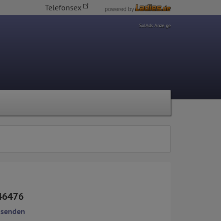
Telefonsex
SolAds Anzeige
46476
 senden