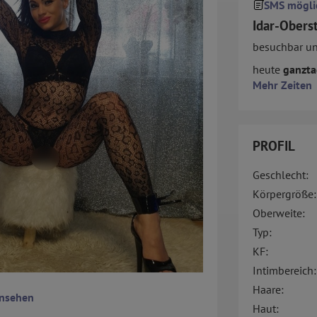
SMS mögli
Idar-Obers
besuchbar u
heute
ganzta
Mehr Zeiten
PROFIL
Geschlecht:
Körpergröße:
Oberweite:
Typ:
KF:
Intimbereich:
Haare:
ansehen
Haut: