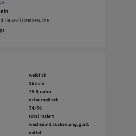
ch
tein
nd Haus-/ Hotelbesuche
gs
weiblich
165 cm
75 B, natur
osteuropäisch
34/36
total rasiert
wechselnd, rückenlang, glatt
mittel