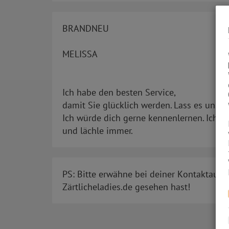
BRANDNEU
MELISSA
Ich habe den besten Service,
damit Sie glücklich werden. Lass es uns 
Ich würde dich gerne kennenlernen. Ich bi
und lächle immer.
PS: Bitte erwähne bei deiner Kontaktaufn
Zärtlicheladies.de gesehen hast!