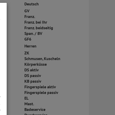
Deutsch
GV
Franz.
Franz. bei Ihr
Franz. beidseitig
Span. / BV
GF6
Herren
ZK
Schmusen, Kuscheln
Körperküsse
DS aktiv
DS passiv
KB passiv
Fingerspiele aktiv
Fingerspiele passiv
EL
Mast.
Badeservice