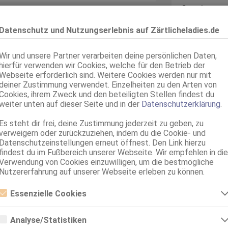
Sprachen:
Verkehr:
Datenschutz und Nutzungserlebnis auf Zärtlicheladies.de
Wir und unsere Partner verarbeiten deine persönlichen Daten,
hierfür verwenden wir Cookies, welche für den Betrieb der
Webseite erforderlich sind. Weitere Cookies werden nur mit
deiner Zustimmung verwendet. Einzelheiten zu den Arten von
Service für:
Cookies, ihrem Zweck und den beteiligten Stellen findest du
versuchen und du wirst sehen.
weiter unten auf dieser Seite und in der
Datenschutzerklärung
.
Service:
n sehr freundlich, aufgeschlossen
Es steht dir frei, deine Zustimmung jederzeit zu geben, zu
verweigern oder zurückzuziehen, indem du die Cookie- und
Datenschutzeinstellungen erneut öffnest. Den Link hierzu
findest du im Fußbereich unserer Webseite. Wir empfehlen in die
Verwendung von Cookies einzuwilligen, um die bestmögliche
Nutzererfahrung auf unserer Webseite erleben zu können.
ahme, dass du die Anzeige auf
Essenzielle Cookies
Essenzielle Cookies sind alle notwendigen Cookies, die für den Betrieb
der Webseite notwendig sind, indem Grundfunktionen ermöglicht
Analyse/Statistiken
werden. Die Webseite kann ohne diese Cookies nicht richtig