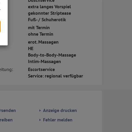
Duschservice
extra langes Vorspiel
gekonnter Striptease
Fuß- / Schuherotik
mit Termin
ohne Termin
erot. Massagen
s
HE
Body-to-Body-Massage
Intim-Massagen
eitung:
Escortservice
Service: regional verfügbar
rsenden
Anzeige drucken
reiben
Fehler melden