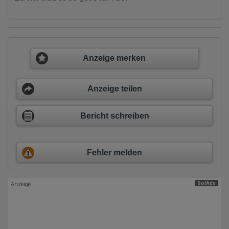
Daten anonym erhoben werden. Nur in Ausnahmefällen wird die
volle IP-Adresse an einen Server von Google in den USA
übertragen und dort gekürzt. Die von dem Browser des Nutzers
übermittelte IP-Adresse wird nicht mit anderen Daten von Google
zusammengeführt.
Erhobene Informationen zum Besucherverhalten sind folgende:
Anzeige merken
Herkunft (Land und Stadt)
Sprache
Betriebssystem
Anzeige teilen
Gerät (PC, Tablet-PC oder Smartphone)
Browser und alle verwendeten Add-ons
Auflösung des Computers
Bericht schreiben
Besucherquelle (Facebook, Suchmaschine oder
verweisende Webseite)
Welche Dateien wurden heruntergeladen?
Welche Videos angeschaut?
Wurden Werbebanner angeklickt?
Fehler melden
Wohin ging der Besucher? Klickte er auf weitere Seiten des
Portals oder hat er sie komplett verlassen?
Wie lange blieb der Besucher?
SolAds
Anzeige
Ort der Verarbeitung:
Europäische Union & USA
Hotjar