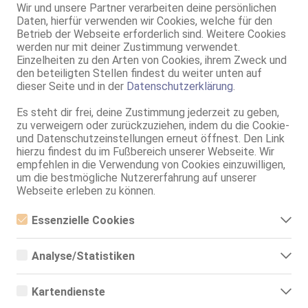
Alter:
29 Jahre
Wir und unsere Partner verarbeiten deine persönlichen
Geschlecht:
weiblich
Daten, hierfür verwenden wir Cookies, welche für den
Betrieb der Webseite erforderlich sind. Weitere Cookies
Körpergröße:
162 cm
werden nur mit deiner Zustimmung verwendet.
Oberweite:
75 D, stehend, natur
Einzelheiten zu den Arten von Cookies, ihrem Zweck und
Typ:
südländisch
den beteiligten Stellen findest du weiter unten auf
Herkunft:
Spanien
dieser Seite und in der
Datenschutzerklärung
.
KF:
38
Es steht dir frei, deine Zustimmung jederzeit zu geben,
Intimbereich:
total rasiert
zu verweigern oder zurückzuziehen, indem du die Cookie-
Haare:
wechselnd, rückenlang,
und Datenschutzeinstellungen erneut öffnest. Den Link
gelockt
hierzu findest du im Fußbereich unserer Webseite. Wir
Augen:
braun
empfehlen in die Verwendung von Cookies einzuwilligen,
um die bestmögliche Nutzererfahrung auf unserer
Haut:
mittel
Webseite erleben zu können.
Sprachen:
Deutsch
Englisch
Essenzielle Cookies
Spanisch
Verkehr:
GV
Essenzielle Cookies sind alle notwendigen Cookies, die für den
Betrieb der Webseite notwendig sind, indem Grundfunktionen
Franz.
Analyse/Statistiken
ermöglicht werden. Die Webseite kann ohne diese Cookies nicht
Franz. bei Ihr
richtig funktionieren.
Analyse- bzw. Statistikcookies sind Cookies, die der Analyse der
Franz. beidseitig
Webseiten-Nutzung und der Erstellung von anonymisierten
Span. / BV
Kartendienste
Zugriffsstatistiken dienen. Sie helfen den Webseiten-Besitzern zu
GF6
verstehen, wie Besucher mit Webseiten interagieren, indem