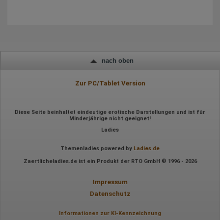
Wir nutzen Hotjar als Webanalysedient. Es wird verwendet, um
Daten über das Benutzerverhalten zu sammeln. Hotjar kann
auch im Rahmen von Umfragen und Feedbackfunktionen, die
auf unserer Website eingebunden sind, von Ihnen bereitgestellte
Informationen verarbeiten.
Herausgeber:
Hotjar Limited, Malta
nach oben
Erhobene Daten:
Zur PC/Tablet Version
Datum und Uhrzeit des Besuchs
Gerätetyp
Geografischer Standort
IP-Adresse
Diese Seite beinhaltet eindeutige erotische Darstellungen und ist für
Mausbewegungen
Minderjährige nicht geeignet!
Besuchte Seiten
Ladies
Referrer URL
Bildschirmauflösung
Eindeutige Gerätekennung
Themenladies powered by
Ladies.de
Sprachinformationen
Zaertlicheladies.de ist ein Produkt der RTO GmbH © 1996 - 2026
Gerätebestriebssystem
Browser-Typ
Klicks
Impressum
Domain-Name
Eindeutige Benutzerkennung
Datenschutz
Antworten auf Umfragen
Informationen zur KI-Kennzeichnung
Ort der Verarbeitung: