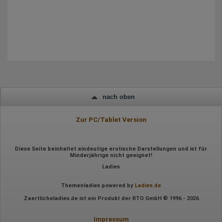
Geografischer Standort
IP-Adresse
Mausbewegungen
Besuchte Seiten
Referrer URL
Bildschirmauflösung
Eindeutige Gerätekennung
Sprachinformationen
Gerätebestriebssystem
Browser-Typ
Klicks
Domain-Name
nach oben
Eindeutige Benutzerkennung
Antworten auf Umfragen
Zur PC/Tablet Version
Ort der Verarbeitung:
Europäische Union
Rechtliche Grundlage der Verarbeitung
Diese Seite beinhaltet eindeutige erotische Darstellungen und ist für
Art. 6 Abs. 1 S. 1 lit. a DSGVO
Minderjährige nicht geeignet!
Ladies
Themenladies powered by
Ladies.de
Zaertlicheladies.de ist ein Produkt der RTO GmbH © 1996 - 2026
Impressum