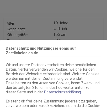
Alter:
19 Jahre
Geschlecht:
weiblich
Körpergröße:
155 cm
Oberweite:
70 A
Typ:
osteuropäisch
Datenschutz und Nutzungserlebnis auf
KF:
32/34
Zärtlicheladies.de
Intimbereich:
total rasiert
Haare:
schwarz, rückenlang, glatt
Wir und unsere Partner verarbeiten deine persönlichen
Haut:
mittel
Daten, hierfür verwenden wir Cookies, welche für den
Betrieb der Webseite erforderlich sind. Weitere Cookies
Verkehr:
AV
werden nur mit deiner Zustimmung verwendet.
GV
Einzelheiten zu den Arten von Cookies, ihrem Zweck und
Franz.
den beteiligten Stellen findest du weiter unten auf
Franz. bei Ihr
dieser Seite und in der
Datenschutzerklärung
.
Franz. beidseitig
Span. / BV
Es steht dir frei, deine Zustimmung jederzeit zu geben,
GF6
zu verweigern oder zurückzuziehen, indem du die Cookie-
Flotter Dreier (MFF)