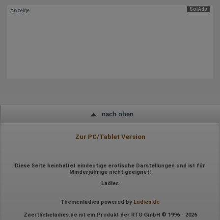
SolAds
Anzeige
Hotjar
Wir nutzen Hotjar als Webanalysedient. Es wird verwendet, um
Daten über das Benutzerverhalten zu sammeln. Hotjar kann
auch im Rahmen von Umfragen und Feedbackfunktionen, die
auf unserer Website eingebunden sind, von Ihnen bereitgestellte
Informationen verarbeiten.
Herausgeber:
Hotjar Limited, Malta
Erhobene Daten:
Datum und Uhrzeit des Besuchs
nach oben
Gerätetyp
Geografischer Standort
IP-Adresse
Zur PC/Tablet Version
Mausbewegungen
Besuchte Seiten
Referrer URL
Bildschirmauflösung
Diese Seite beinhaltet eindeutige erotische Darstellungen und ist für
Minderjährige nicht geeignet!
Eindeutige Gerätekennung
Sprachinformationen
Ladies
Gerätebestriebssystem
Browser-Typ
Themenladies powered by
Ladies.de
Klicks
Domain-Name
Zaertlicheladies.de ist ein Produkt der RTO GmbH © 1996 - 2026