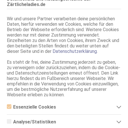
Zärtlicheladies.de
Wir und unsere Partner verarbeiten deine persönlichen
Daten, hierfür verwenden wir Cookies, welche für den
Betrieb der Webseite erforderlich sind. Weitere Cookies
Alter:
29 Jahre
werden nur mit deiner Zustimmung verwendet.
Einzelheiten zu den Arten von Cookies, ihrem Zweck und
Geschlecht:
weiblich
den beteiligten Stellen findest du weiter unten auf
Körpergröße:
165 cm
dieser Seite und in der
Datenschutzerklärung
.
Oberweite:
85 E(DD)
Es steht dir frei, deine Zustimmung jederzeit zu geben,
Typ:
osteuropäisch
zu verweigern oder zurückzuziehen, indem du die Cookie-
KF:
40
und Datenschutzeinstellungen erneut öffnest. Den Link
Intimbereich:
total rasiert
hierzu findest du im Fußbereich unserer Webseite. Wir
Haare:
schwarz, rückenlang, gelockt
empfehlen in die Verwendung von Cookies einzuwilligen,
um die bestmögliche Nutzererfahrung auf unserer
Haut:
mittel
Webseite erleben zu können.
Verkehr:
AV
GV
Essenzielle Cookies
Franz.
Franz. bei Ihr
Essenzielle Cookies sind alle notwendigen Cookies, die für den
Franz. beidseitig
Betrieb der Webseite notwendig sind, indem Grundfunktionen
Analyse/Statistiken
ermöglicht werden. Die Webseite kann ohne diese Cookies nicht
Span. / BV
richtig funktionieren.