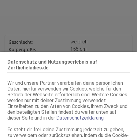
Geschlecht:
weiblich
Körpergröße:
155 cm
Oberweite:
75 B, fest, natur
Datenschutz und Nutzungserlebnis auf
Typ:
osteuropäisch
Zärtlicheladies.de
KF:
36
Gewicht:
50 kg
Wir und unsere Partner verarbeiten deine persönlichen
Schuhgröße:
35
Daten, hierfür verwenden wir Cookies, welche für den
Intimbereich:
total rasiert
Betrieb der Webseite erforderlich sind. Weitere Cookies
werden nur mit deiner Zustimmung verwendet.
Haare:
blond, schulterlang
Einzelheiten zu den Arten von Cookies, ihrem Zweck und
Augen:
grün
den beteiligten Stellen findest du weiter unten auf
Haut:
mittel
dieser Seite und in der
Datenschutzerklärung
.
Körperschmuck:
Tattoos
Es steht dir frei, deine Zustimmung jederzeit zu geben,
Sprachen:
Deutsch
zu verweigern oder zurückzuziehen, indem du die Cookie-
Englisch