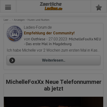
Zaertliche
Leer ...
Anzeigen
Huren und Nutten
Ladies-Forum.de
Empfehlung der Community!
Ostfriese
MichelleFoxXx NEU
von
- 27.03.2023:
- Das erste Mal in Magdeburg
Ich habe Michelle vor 2 Wochen zum ersten Mal in Kassel besucht, nachdem es gefühlt Jahre nicht räumlich und Zeit gepasst hat. Wir Sie schon geschrieben hat, ist jeder Mensch für sich selber verantwortlich und ich kann nur sagen das Sie eine schöne Frau ist und alles perfekt aus sieht was Sie an sich verändert hat. Michelle, Glückwunsch für die Aufn. in die Empfehlungen 🙏
Weiterlesen..
MichelleFoxXx Neue Telefonnummer
ab jetzt