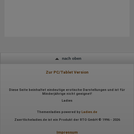
Geografischer Standort
IP-Adresse
Mausbewegungen
Besuchte Seiten
Referrer URL
Bildschirmauflösung
Eindeutige Gerätekennung
Sprachinformationen
Gerätebestriebssystem
Browser-Typ
Klicks
Domain-Name
nach oben
Eindeutige Benutzerkennung
Antworten auf Umfragen
Zur PC/Tablet Version
Ort der Verarbeitung:
Europäische Union
Rechtliche Grundlage der Verarbeitung
Diese Seite beinhaltet eindeutige erotische Darstellungen und ist für
Art. 6 Abs. 1 S. 1 lit. a DSGVO
Minderjährige nicht geeignet!
Ladies
Themenladies powered by
Ladies.de
Zaertlicheladies.de ist ein Produkt der RTO GmbH © 1996 - 2026
Impressum