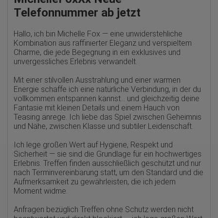
Telefonnummer ab jetzt
Herausgeber:
Google Ireland Limited
Hallo, ich bin Michelle Fox — eine unwiderstehliche
Erhobene Daten:
Kombination aus raffinierter Eleganz und verspieltem
Die erzeugten Informationen über die Benutzung unserer
Charme, die jede Begegnung in ein exklusives und
Webseiten sowie die von dem Browser übermittelte IP-Adresse
werden übertragen und gespeichert. Dabei können aus den
unvergessliches Erlebnis verwandelt.
verarbeiteten Daten pseudonyme Nutzungsprofile der Nutzer
erstellt werden. Diese Informationen wird Google gegebenenfalls
Mit einer stilvollen Ausstrahlung und einer warmen
auch an Dritte übertragen, sofern dies gesetzlich
Energie schaffe ich eine natürliche Verbindung, in der du
vorgeschrieben wird oder, soweit Dritte diese Daten im Auftrag
vollkommen entspannen kannst… und gleichzeitig deine
von Google verarbeiten. Die IP-Adresse der Nutzer wird von
Google innerhalb von Mitgliedstaaten der Europäischen Union
Fantasie mit kleinen Details und einem Hauch von
oder in anderen Vertragsstaaten des Abkommens über den
Teasing anrege. Ich liebe das Spiel zwischen Geheimnis
Europäischen Wirtschaftsraum gekürzt, dies bedeutet, dass alle
und Nähe, zwischen Klasse und subtiler Leidenschaft.
Daten anonym erhoben werden. Nur in Ausnahmefällen wird die
volle IP-Adresse an einen Server von Google in den USA
Ich lege großen Wert auf Hygiene, Respekt und
übertragen und dort gekürzt. Die von dem Browser des Nutzers
übermittelte IP-Adresse wird nicht mit anderen Daten von Google
Sicherheit — sie sind die Grundlage für ein hochwertiges
zusammengeführt.
Erlebnis. Treffen finden ausschließlich geschützt und nur
nach Terminvereinbarung statt, um den Standard und die
Erhobene Informationen zum Besucherverhalten sind folgende:
Aufmerksamkeit zu gewährleisten, die ich jedem
Moment widme.
Herkunft (Land und Stadt)
Sprache
Betriebssystem
Anfragen bezüglich Treffen ohne Schutz werden nicht
Gerät (PC, Tablet-PC oder Smartphone)