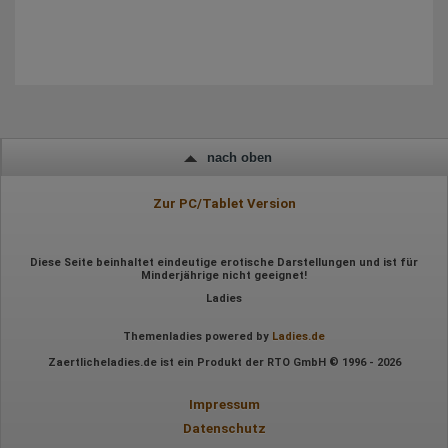
IP-Adresse
Mausbewegungen
Besuchte Seiten
Referrer URL
Bildschirmauflösung
Eindeutige Gerätekennung
Sprachinformationen
Gerätebestriebssystem
Browser-Typ
Klicks
nach oben
Domain-Name
Eindeutige Benutzerkennung
Antworten auf Umfragen
Zur PC/Tablet Version
Ort der Verarbeitung:
Europäische Union
Diese Seite beinhaltet eindeutige erotische Darstellungen und ist für
Minderjährige nicht geeignet!
Rechtliche Grundlage der Verarbeitung
Art. 6 Abs. 1 S. 1 lit. a DSGVO
Ladies
Themenladies powered by
Ladies.de
Zaertlicheladies.de ist ein Produkt der RTO GmbH © 1996 - 2026
Impressum
Datenschutz