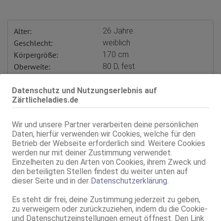
Alter:
26 Jahre
Geschlecht:
weiblich
Körpergröße:
170 cm
Oberweite:
80 D, fest
Typ:
asiatisch
KF:
38
Datenschutz und Nutzungserlebnis auf
Zärtlicheladies.de
Gewicht:
68 kg
Intimbereich:
total rasiert
Wir und unsere Partner verarbeiten deine persönlichen
Haare:
dunkelblond, schulterlang,
Daten, hierfür verwenden wir Cookies, welche für den
glatt
Betrieb der Webseite erforderlich sind. Weitere Cookies
Augen:
braun
werden nur mit deiner Zustimmung verwendet.
Haut:
bräunlich
Einzelheiten zu den Arten von Cookies, ihrem Zweck und
Sprachen:
Deutsch
den beteiligten Stellen findest du weiter unten auf
Englisch
dieser Seite und in der
Datenschutzerklärung
.
Verkehr:
GV
Es steht dir frei, deine Zustimmung jederzeit zu geben,
Franz.
zu verweigern oder zurückzuziehen, indem du die Cookie-
Franz. bei Ihr
und Datenschutzeinstellungen erneut öffnest. Den Link
Franz. beidseitig