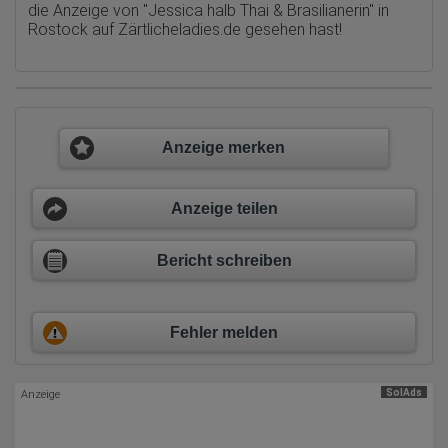
Auflösung des Computers
die Anzeige von
"Jessica halb Thai & Brasilianerin" in
Besucherquelle (Facebook, Suchmaschine oder
Rostock auf Zärtlicheladies.de
gesehen hast!
verweisende Webseite)
Welche Dateien wurden heruntergeladen?
Welche Videos angeschaut?
Wurden Werbebanner angeklickt?
Wohin ging der Besucher? Klickte er auf weitere Seiten des
Portals oder hat er sie komplett verlassen?
Wie lange blieb der Besucher?
Anzeige merken
Ort der Verarbeitung:
Europäische Union & USA
Anzeige teilen
Hotjar
Wir nutzen Hotjar als Webanalysedient. Es wird verwendet, um
Daten über das Benutzerverhalten zu sammeln. Hotjar kann
Bericht schreiben
auch im Rahmen von Umfragen und Feedbackfunktionen, die
auf unserer Website eingebunden sind, von Ihnen bereitgestellte
Informationen verarbeiten.
Fehler melden
Herausgeber:
Hotjar Limited, Malta
Erhobene Daten:
SolAds
Anzeige
Datum und Uhrzeit des Besuchs
Gerätetyp
Geografischer Standort