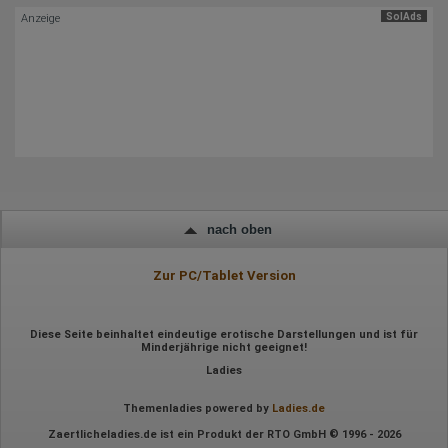
SolAds
Anzeige
Hotjar
Wir nutzen Hotjar als Webanalysedient. Es wird verwendet, um
Daten über das Benutzerverhalten zu sammeln. Hotjar kann
auch im Rahmen von Umfragen und Feedbackfunktionen, die
auf unserer Website eingebunden sind, von Ihnen bereitgestellte
Informationen verarbeiten.
Herausgeber:
Hotjar Limited, Malta
Erhobene Daten:
Datum und Uhrzeit des Besuchs
nach oben
Gerätetyp
Geografischer Standort
IP-Adresse
Zur PC/Tablet Version
Mausbewegungen
Besuchte Seiten
Referrer URL
Bildschirmauflösung
Diese Seite beinhaltet eindeutige erotische Darstellungen und ist für
Minderjährige nicht geeignet!
Eindeutige Gerätekennung
Sprachinformationen
Ladies
Gerätebestriebssystem
Browser-Typ
Themenladies powered by
Ladies.de
Klicks
Domain-Name
Zaertlicheladies.de ist ein Produkt der RTO GmbH © 1996 - 2026
Eindeutige Benutzerkennung