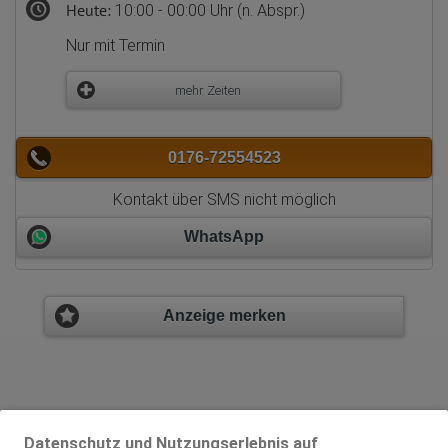
Heute:
10:00 - 00:00 Uhr (n. Abspr.)
Nur mit Termin
mehr Zeiten
0176-72554523
Kontakt über SMS nicht möglich
WhatsApp
Anzeige merken
Datenschutz und Nutzungserlebnis auf