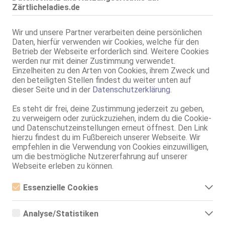
Zärtlicheladies.de
Wir und unsere Partner verarbeiten deine persönlichen
Daten, hierfür verwenden wir Cookies, welche für den
Betrieb der Webseite erforderlich sind. Weitere Cookies
Geschlecht:
transsexuell
werden nur mit deiner Zustimmung verwendet.
Einzelheiten zu den Arten von Cookies, ihrem Zweck und
Körpergröße:
170 cm
den beteiligten Stellen findest du weiter unten auf
Oberweite:
80 B
dieser Seite und in der
Datenschutzerklärung
.
Typ:
asiatisch
KF:
36
Es steht dir frei, deine Zustimmung jederzeit zu geben,
zu verweigern oder zurückzuziehen, indem du die Cookie-
Intimbereich:
total rasiert
und Datenschutzeinstellungen erneut öffnest. Den Link
Haare:
schwarz, rückenlang, glatt
hierzu findest du im Fußbereich unserer Webseite. Wir
Augen:
braun
empfehlen in die Verwendung von Cookies einzuwilligen,
Haut:
bräunlich
um die bestmögliche Nutzererfahrung auf unserer
Webseite erleben zu können.
Sprachen:
Deutsch
Englisch
Thai
Essenzielle Cookies
Verkehr:
GV
Essenzielle Cookies sind alle notwendigen Cookies, die für den
Franz.
Betrieb der Webseite notwendig sind, indem Grundfunktionen
Analyse/Statistiken
ermöglicht werden. Die Webseite kann ohne diese Cookies nicht
Franz. bei Ihr
richtig funktionieren.